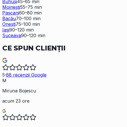
Buhuși
45–65 min
Moinești
55–75 min
Pașcani
60–80 min
Bacău
70–100 min
Onești
75–100 min
Iași
90–120 min
Suceava
90–120 min
CE SPUN
CLIENȚII
5
·
68
recenzii Google
M
Miruna Bojescu
acum 23 ore