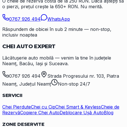
O cheie de rezervă costă de la 250 RON. Dacă aștepți să
o pierzi, prețul crește la 650+ RON. Nu merită.
0767 926 494
WhatsApp
Răspundem de obicei în sub 2 minute — non-stop,
inclusiv noaptea
CHEI AUTO
EXPERT
Lăcătușerie auto mobilă — venim la tine în județele
Neamț, Bacău, Iași și Suceava.
0767 926 494
Strada Progresului nr. 103, Piatra
Neamț, Județul Neamț
Non-stop 24/7
SERVICII
Chei Pierdute
Chei cu Cip
Chei Smart & Keyless
Cheie de
Rezervă
Copiere Chei Auto
Deblocare Ușă Auto
Blog
ZONE DESERVITE