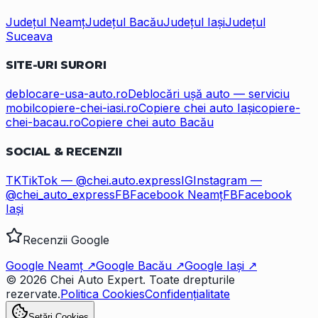
Județul
Neamț
Județul
Bacău
Județul
Iași
Județul
Suceava
SITE-URI SURORI
deblocare-usa-auto.ro
Deblocări ușă auto — serviciu
mobil
copiere-chei-iasi.ro
Copiere chei auto Iași
copiere-
chei-bacau.ro
Copiere chei auto Bacău
SOCIAL & RECENZII
TK
TikTok — @chei.auto.express
IG
Instagram —
@chei_auto_express
FB
Facebook Neamț
FB
Facebook
Iași
Recenzii Google
Google Neamț ↗
Google Bacău ↗
Google Iași ↗
©
2026
Chei Auto Expert
. Toate drepturile
rezervate.
Politica Cookies
Confidențialitate
Setări Cookies