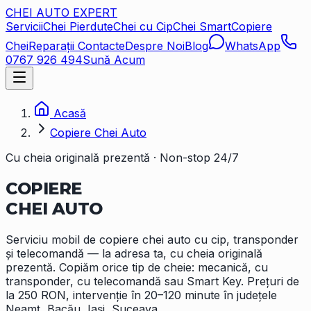
CHEI AUTO
EXPERT
Servicii
Chei Pierdute
Chei cu Cip
Chei Smart
Copiere
Chei
Reparații Contacte
Despre Noi
Blog
WhatsApp
0767 926 494
Sună Acum
Acasă
Copiere Chei Auto
Cu cheia originală prezentă · Non-stop 24/7
COPIERE
CHEI AUTO
Serviciu mobil de copiere chei auto cu cip, transponder
și telecomandă — la adresa ta, cu cheia originală
prezentă. Copiăm orice tip de cheie: mecanică, cu
transponder, cu telecomandă sau Smart Key. Prețuri de
la 250 RON, intervenție în 20–120 minute în județele
Neamț, Bacău, Iași, Suceava.