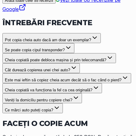
Arată toate cele
55
recenzii
Google
ÎNTREBĂRI
FRECVENTE
Pot copia cheia auto dacă am doar un exemplar?
Se poate copia cipul transponder?
Cheia copiată poate debloca mașina și prin telecomandă?
Cât durează copierea unei chei auto?
Este mai ieftin să copiez cheia acum decât să o fac când o pierd?
Cheia copiată va funcționa la fel ca cea originală?
Veniți la domiciliu pentru copiere chei?
Ce mărci auto puteți copia?
FACEȚI O COPIE
ACUM