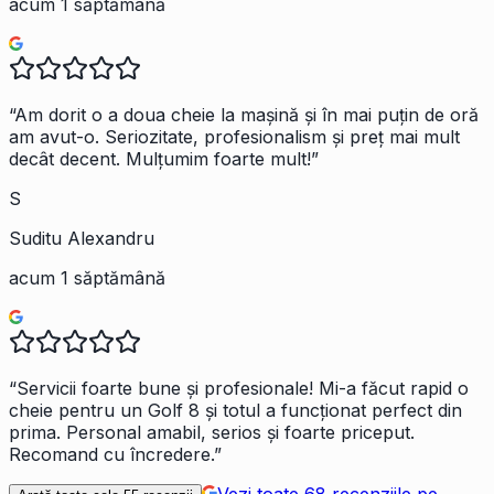
acum 1 săptămână
“
Am dorit o a doua cheie la mașină și în mai puțin de oră
am avut-o. Seriozitate, profesionalism și preț mai mult
decât decent. Mulțumim foarte mult!
”
S
Suditu Alexandru
acum 1 săptămână
“
Servicii foarte bune și profesionale! Mi-a făcut rapid o
cheie pentru un Golf 8 și totul a funcționat perfect din
prima. Personal amabil, serios și foarte priceput.
Recomand cu încredere.
”
Vezi toate
68
recenziile pe