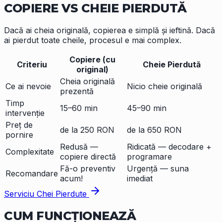
COPIERE VS
CHEIE PIERDUTĂ
Dacă ai cheia originală, copierea e simplă și ieftină. Dacă
ai pierdut toate cheile, procesul e mai complex.
Copiere (cu
Criteriu
Cheie Pierdută
original)
Cheia originală
Ce ai nevoie
Nicio cheie originală
prezentă
Timp
15–60 min
45–90 min
intervenție
Preț de
de la 250 RON
de la 650 RON
pornire
Redusă —
Ridicată — decodare +
Complexitate
copiere directă
programare
Fă-o preventiv
Urgență — suna
Recomandare
acum!
imediat
Serviciu Chei Pierdute
CUM
FUNCȚIONEAZĂ