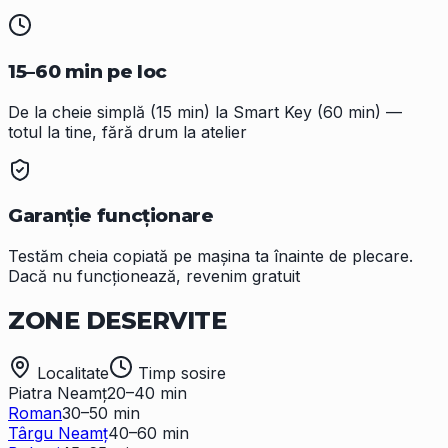
15–60 min pe loc
De la cheie simplă (15 min) la Smart Key (60 min) —
totul la tine, fără drum la atelier
Garanție funcționare
Testăm cheia copiată pe mașina ta înainte de plecare.
Dacă nu funcționează, revenim gratuit
ZONE
DESERVITE
Localitate
Timp sosire
Piatra Neamț
20–40 min
Roman
30–50 min
Târgu Neamț
40–60 min